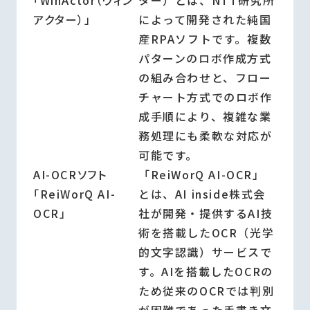
「WinActor（ウィン
ター）とは、NTT研究所
アクター）」
によって開発された純国
産RPAソフトです。複数
パターンのロボ作成方式
の組み合わせと、フロー
チャート方式でのロボ作
成手順により、複雑な業
務処理にも柔軟な対応が
可能です。
AI-OCRソフト
「ReiWorQ AI-OCR」
「ReiWorQ AI-
とは、AI inside株式会
OCR」
社が開発・提供するAI技
術を搭載したOCR（光学
的文字認識）サービスで
す。AIを搭載したOCRの
ため従来のOCRでは判別