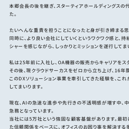
本郷会長の後を継ぎ、スターティアホールディングスの
た。
たいへんな重責を担うことになったと身が引き締まる思
同時に、より良い会社にしていくというワクワク感と、持
シャーを感じながら、しっかりとミッションを遂行してま
私は25年前に入社し、OA機器の販売からキャリアをス
その後、現クラウドサーカスをゼロから立ち上げ、16年
このDXソリューション事業を牽引してきた経験を、こ
してまいります。
現在、AIの急速な進歩や先行きの不透明感が増す中、
急務となっています。
当社には5万社という強固な顧客基盤があります。最初
た信頼関係をベースに、オフィスのお困り事を解決する