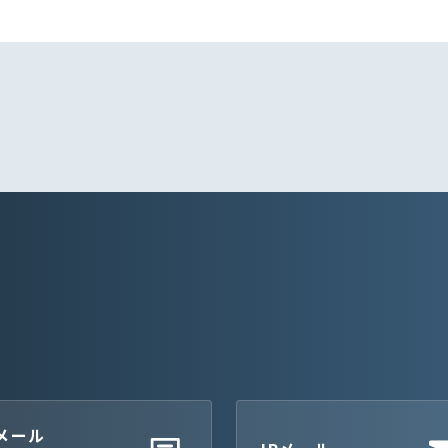
せ
Rメール